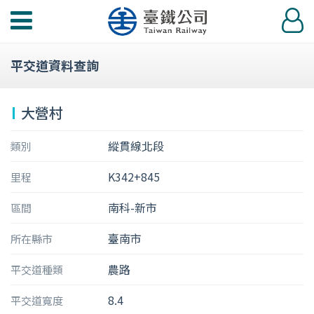
功
登
能
入
選
平交道資料查詢
單
大營村
縱貫線北段
類別
K342+845
里程
南科-新市
區間
臺南市
所在縣市
農路
平交道種類
8.4
平交道寬度