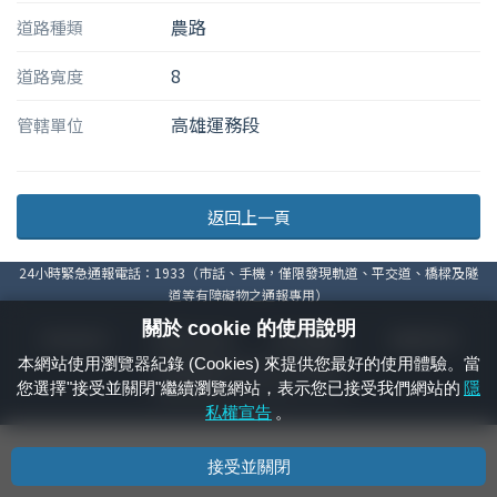
農路
道路種類
8
道路寬度
高雄運務段
管轄單位
返回上一頁
24小時緊急通報電話：1933（市話、手機，僅限發現軌道、平交道、橋樑及隧
道等有障礙物之通報專用）
關於 cookie 的使用說明
隱私權宣告
資通安全政策
著作權聲明
電腦版官網
本網站使用瀏覽器紀錄 (Cookies) 來提供您最好的使用體驗。當
國營臺灣鐵路股份有限公司 © 版權所有
您選擇"接受並關閉"繼續瀏覽網站，表示您已接受我們網站的
隱
本頁產生時間：
2026/08/08 13:14:30
私權宣告
。
接受並關閉