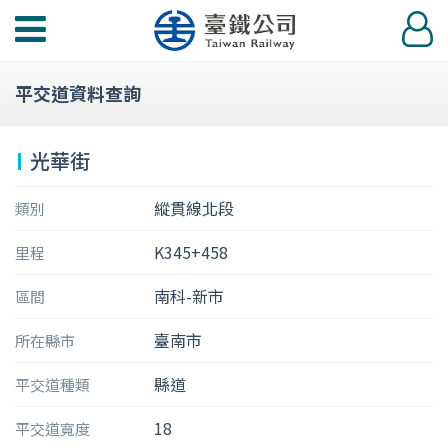
功
登
能
入
選
平交道資料查詢
單
光華街
縱貫線北段
類別
K345+458
里程
南科-新市
區間
臺南市
所在縣市
縣道
平交道種類
18
平交道寬度