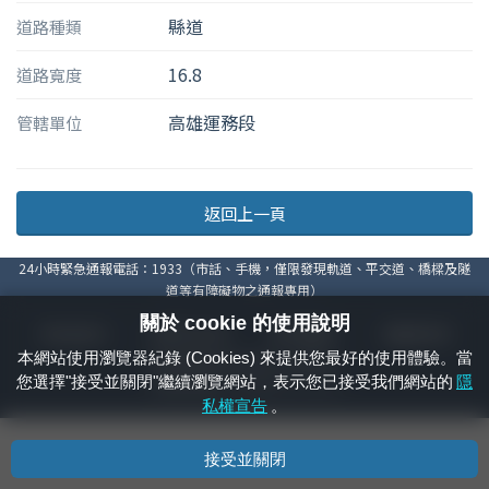
縣道
道路種類
16.8
道路寬度
高雄運務段
管轄單位
返回上一頁
24小時緊急通報電話：1933（市話、手機，僅限發現軌道、平交道、橋樑及隧
道等有障礙物之通報專用）
關於 cookie 的使用說明
隱私權宣告
資通安全政策
著作權聲明
電腦版官網
本網站使用瀏覽器紀錄 (Cookies) 來提供您最好的使用體驗。當
國營臺灣鐵路股份有限公司 © 版權所有
您選擇"接受並關閉"繼續瀏覽網站，表示您已接受我們網站的
隱
本頁產生時間：
2026/08/07 21:14:16
私權宣告
。
接受並關閉