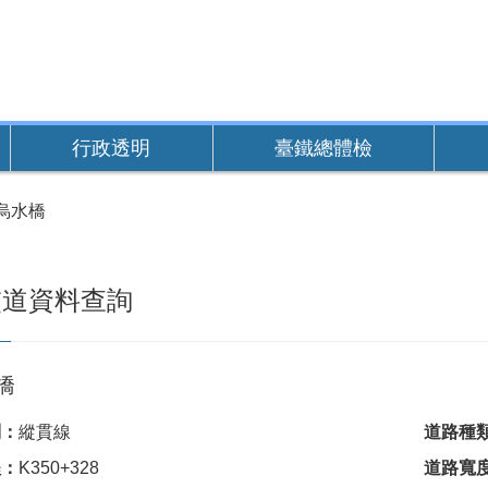
行政透明
臺鐵總體檢
烏水橋
交道資料查詢
橋
別：
縱貫線
道路種
程：
K350+328
道路寬