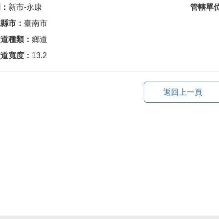
間：
新市-永康
管轄單
在縣市：
臺南市
交道種類：
鄉道
交道寬度：
13.2
返回上一頁