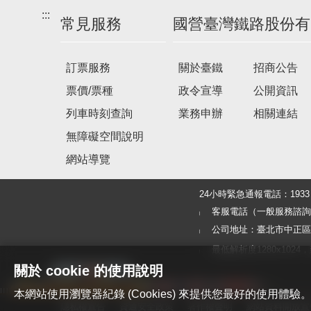
:::
常見服務
國營臺灣鐵路股份有
訂票服務
關於臺鐵
招商公告
票價/票種
政令宣導
公開資訊
列車時刻查詢
業務申辦
相關連結
無障礙空間說明
網站導覽
24小時緊急通報電話：19
客服電話（一般服務諮詢及旅客
公司地址：臺北市中正區北
最低解析度1280x1024，建議使
關於 cookie 的使用說明
本網站使用瀏覽器紀錄 (Cookies) 來提供您最好的使用
隱私權宣告
資通安全政策
著作權聲明
網站資料開放宣