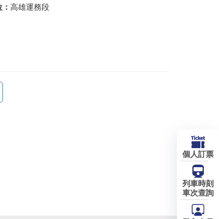
位：
高雄運務段
個人訂票
列車時刻
車次查詢