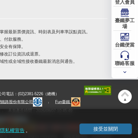
登入會員
臺鐵夢工
場
掌握最新票價資訊、時刻表及列車準誤點資訊。
、付款服務。
台鐵便當
安全有保障。
修改訂位資訊或退票。
域性或全域性接收臺鐵最新消息與通告。
聯絡客服
常用
服務
公司電話：(02)2381-5226（總機）
▲
灣鐵路股份有限公司
Fun臺鐵
本頁產生時間：2026/08/07 10:45:49
接受並關閉
隱私權宣告
。
有 ©2024 All Rights Reserved
網站更新時間：2026-08-06