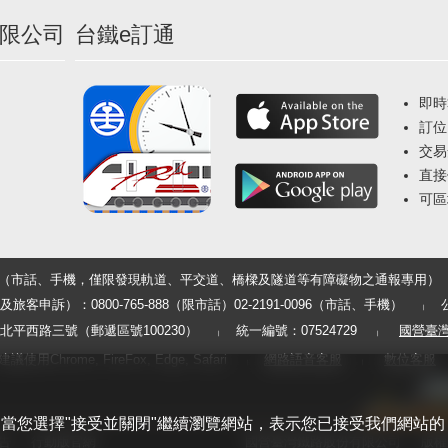
限公司
台鐵e訂通
即時
訂位
交易
直接
可區
33（市話、手機，僅限發現軌道、平交道、橋樑及隧道等有障礙物之通報專用）
申訴）：0800-765-888（限市話）02-2191-0096（市話、手機）
平西路三號（郵遞區號100230）
統一編號：07524729
國營臺
用Chrome, FireFox, Edge, Safari
網路語音客服
數位客服
體驗。當您選擇"接受並關閉"繼續瀏覽網站，表示您已接受我們網站的
告
行動版官網
國營臺灣鐵路股份有限公司
版權所