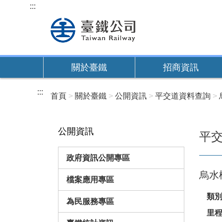
跳
:::
到
主
要
內
關於臺鐵
招商資訊
容
:::
首頁
關於臺鐵
公開資訊
平交道資料查詢
公開資訊
平
政府資訊公開專區
烏水
檔案應用專區
類
為民服務專區
里