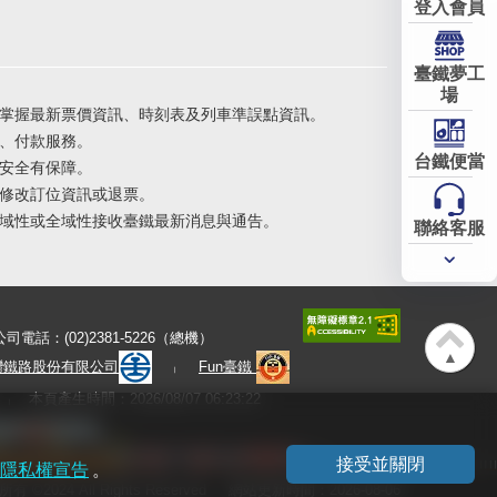
登入會員
臺鐵夢工
場
掌握最新票價資訊、時刻表及列車準誤點資訊。
、付款服務。
台鐵便當
安全有保障。
修改訂位資訊或退票。
域性或全域性接收臺鐵最新消息與通告。
聯絡客服
常用
服務
公司電話：(02)2381-5226（總機）
▲
灣鐵路股份有限公司
Fun臺鐵
本頁產生時間：2026/08/07 06:23:22
接受並關閉
隱私權宣告
。
有 ©2024 All Rights Reserved
網站更新時間：2026-08-06