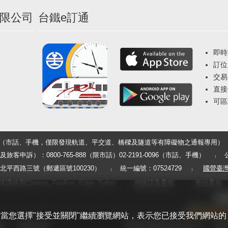
限公司
台鐵e訂通
即時
訂位
交易
直接
可區
33（市話、手機，僅限發現軌道、平交道、橋樑及隧道等有障礙物之通報專用）
申訴）：0800-765-888（限市話）02-2191-0096（市話、手機）
平西路三號（郵遞區號100230）
統一編號：07524729
國營臺
用Chrome, FireFox, Edge, Safari
網路語音客服
數位客服
體驗。當您選擇"接受並關閉"繼續瀏覽網站，表示您已接受我們網站的
告
行動版官網
國營臺灣鐵路股份有限公司
版權所