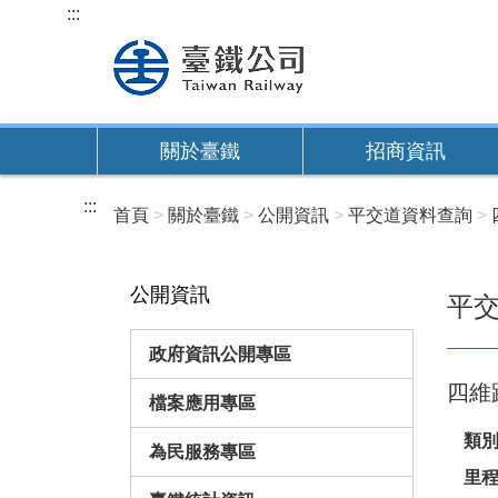
跳
:::
到
主
要
內
關於臺鐵
招商資訊
容
:::
首頁
關於臺鐵
公開資訊
平交道資料查詢
公開資訊
平
政府資訊公開專區
四維
檔案應用專區
類
為民服務專區
里