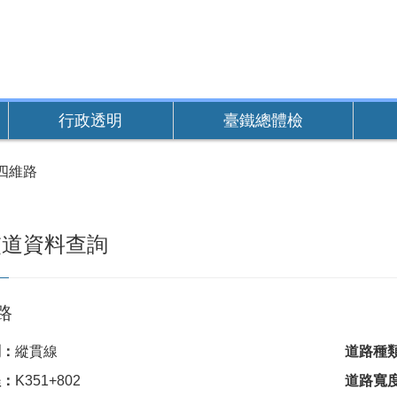
行政透明
臺鐵總體檢
四維路
交道資料查詢
路
別：
縱貫線
道路種
程：
K351+802
道路寬