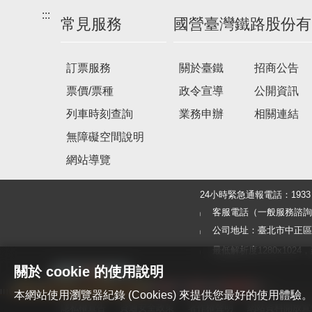
:::
常見服務
國營臺灣鐵路股份有
訂票服務
關於臺鐵
招商公告
票價/票種
政令宣導
公開資訊
列車時刻查詢
業務申辦
相關連結
無障礙空間說明
網站導覽
24小時緊急通報電話：19
客服電話（一般服務諮詢及旅客
公司地址：臺北市中正區北
最低解析度1280x1024，建議使
關於 cookie 的使用說明
本網站使用瀏覽器紀錄 (Cookies) 來提供您最好的使用
隱私權宣告
資通安全政策
著作權聲明
網站資料開放宣