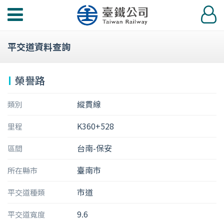
功
登
能
入
選
平交道資料查詢
單
榮譽路
縱貫線
類別
K360+528
里程
台南-保安
區間
臺南市
所在縣市
市道
平交道種類
9.6
平交道寬度