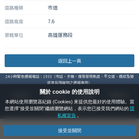
市道
道路種類
7.6
道路寬度
高雄運務段
管轄單位
返回上一頁
24小時緊急通報電話：1933（市話、手機，僅限發現軌道、平交道、橋樑及隧
道等有障礙物之通報專用）
關於 cookie 的使用說明
隱私權宣告
資通安全政策
著作權聲明
電腦版官網
本網站使用瀏覽器紀錄 (Cookies) 來提供您最好的使用體驗。當
國營臺灣鐵路股份有限公司 © 版權所有
您選擇"接受並關閉"繼續瀏覽網站，表示您已接受我們網站的
隱
本頁產生時間：
2026/08/10 20:34:20
私權宣告
。
接受並關閉