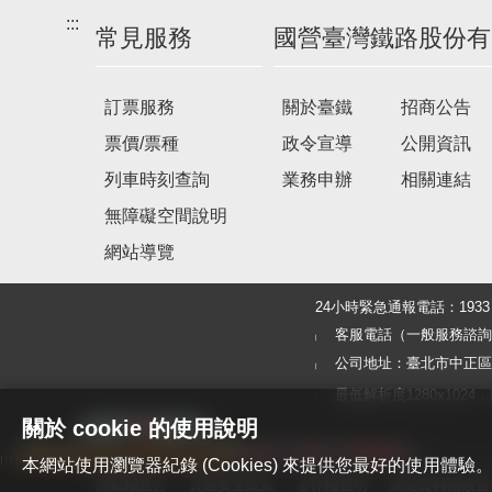
:::
常見服務
國營臺灣鐵路股份有
訂票服務
關於臺鐵
招商公告
票價/票種
政令宣導
公開資訊
列車時刻查詢
業務申辦
相關連結
無障礙空間說明
網站導覽
24小時緊急通報電話：19
客服電話（一般服務諮詢及旅客
公司地址：臺北市中正區北
最低解析度1280x1024，建議使
關於 cookie 的使用說明
本網站使用瀏覽器紀錄 (Cookies) 來提供您最好的使用
隱私權宣告
資通安全政策
著作權聲明
網站資料開放宣