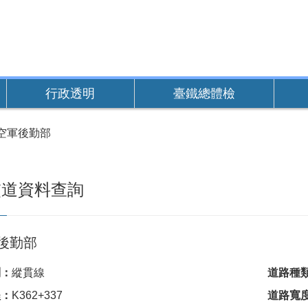
行政透明
臺鐵總體檢
空軍後勤部
交道資料查詢
軍後勤部
別：
縱貫線
道路種
程：
K362+337
道路寬