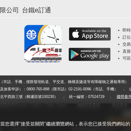
限公司
台鐵e訂通
即時
訂位
交易
直接
可區
33（市話、手機，僅限發現軌道、平交道、橋樑及隧道等有障礙物之通報專用）
申訴）：0800-765-888（限市話）02-2191-0096（市話、手機）
平西路三號（郵遞區號100230）
統一編號：07524729
國營臺
用Chrome, FireFox, Edge, Safari
網路語音客服
數位客服
體驗。當您選擇"接受並關閉"繼續瀏覽網站，表示您已接受我們網站的
告
行動版官網
國營臺灣鐵路股份有限公司
版權所