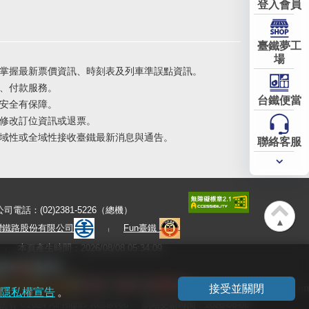
登入會員
臺鐵夢工
場
掌握最新票價資訊、時刻表及列車準誤點資訊。
、付款服務。
台鐵便當
安全有保障。
修改訂位資訊或退票。
域性或全域性接收臺鐵最新消息與通告。
聯絡客服
常用
服務
公司電話：(02)2381-5226（總機）
▲
灣鐵路股份有限公司
Fun臺鐵
本頁產生時間：2026/08/08 05:34:09
接受並關閉
隱私權宣告
。
有 ©2024 All Rights Reserved
網站更新時間：2026-08-06