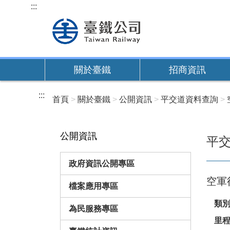
跳
:::
到
主
要
內
關於臺鐵
招商資訊
容
:::
首頁
關於臺鐵
公開資訊
平交道資料查詢
公開資訊
平
政府資訊公開專區
空
檔案應用專區
類
為民服務專區
里