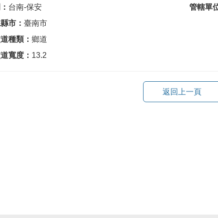
間：
台南-保安
管轄單
在縣市：
臺南市
交道種類：
鄉道
交道寬度：
13.2
返回上一頁