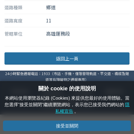
鄉道
道路種類
11
道路寬度
高雄運務段
管轄單位
返回上一頁
24小時緊急通報電話：1933（市話、手機，僅限發現軌道、平交道、橋樑及隧
道等有障礙物之通報專用）
關於 cookie 的使用說明
隱私權宣告
資通安全政策
著作權聲明
電腦版官網
本網站使用瀏覽器紀錄 (Cookies) 來提供您最好的使用體驗。當
國營臺灣鐵路股份有限公司 © 版權所有
您選擇"接受並關閉"繼續瀏覽網站，表示您已接受我們網站的
隱
本頁產生時間：
2026/08/07 23:54:33
私權宣告
。
接受並關閉