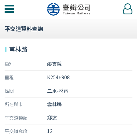
功
登
能
入
選
平交道資料查詢
單
芎林路
縱貫線
類別
K254+908
里程
二水-林內
區間
雲林縣
所在縣市
鄉道
平交道種類
12
平交道寬度