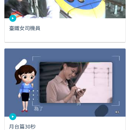
臺鐵女司機員
月台篇30秒