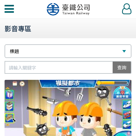
功
登
能
入
選
影音專區
單
篩
選
標題
選
擇
標
類
查詢
題
別