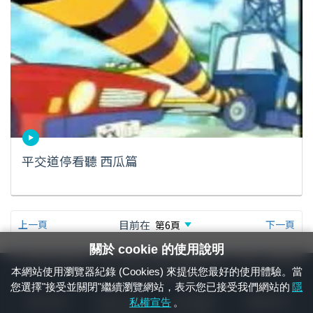
平交道停看聽 西瓜篇
上一頁
目前在
下一頁
關於 cookie 的使用說明
24小時緊急通報電話：1933（市話、手機，僅限發現軌道、平交道、橋樑及隧
本網站使用瀏覽器紀錄 (Cookies) 來提供您最好的使用體驗。當
道等有障礙物之通報專用）
您選擇"接受並關閉"繼續瀏覽網站，表示您已接受我們網站的
隱
隱私權宣告
資通安全政策
著作權聲明
電腦版官網
私權宣告
。