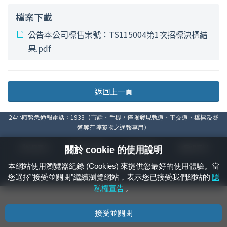
檔案下載
公告本公司標售案號：TS115004第1次招標決標結
果.pdf
返回上一頁
24小時緊急通報電話：1933（市話、手機，僅限發現軌道、平交道、橋樑及隧
道等有障礙物之通報專用）
隱私權宣告
資通安全政策
著作權聲明
電腦版官網
關於 cookie 的使用說明
國營臺灣鐵路股份有限公司 © 版權所有
本網站使用瀏覽器紀錄 (Cookies) 來提供您最好的使用體驗。當
本頁產生時間：
2026/08/07 03:24:17
您選擇"接受並關閉"繼續瀏覽網站，表示您已接受我們網站的
隱
私權宣告
。
接受並關閉