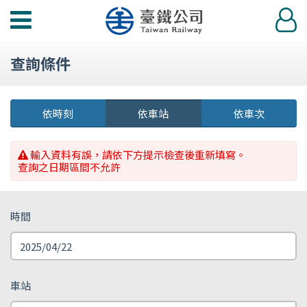
功
登
能
入
選
查詢條件
單
依時刻
依車站
依車次
輸入資料有誤，請依下方提示檢查後重新填寫。
查詢之日期區間不允許
時間
車站