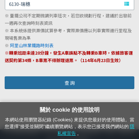
文字站
※ 臺鐵公司不定期微調列車班次，若您欲規劃行程，建議於出發前
一週再次查詢時刻表資訊
※ 本系統係提供票價試算參考，實際票價應以列車實際運行里程及
現場售票為準
※
阿里山林業鐵路時刻表
※轉乘班距未達20分鐘，發生A車誤點不及轉乘B車時，依據旅客運
送契約第34條，B車票不得辦理退票。（114年6月23日生效）
查 詢
關於 cookie 的使用說明
本網站使用瀏覽器紀錄 (Cookies) 來提供您最好的使用體驗。當
您選擇"接受並關閉"繼續瀏覽網站，表示您已接受我們網站的
隱
24小時緊急通報電話：1933（市話、手機，僅限發現軌道、平交道、橋樑及隧
私權宣告
。
道等有障礙物之通報專用）