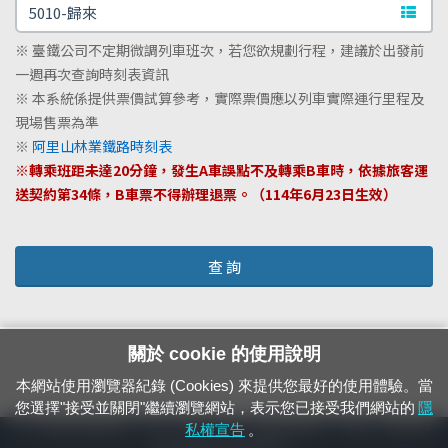
文字站
※ 臺鐵公司不定期微調列車班次，若您欲規劃行程，建議於出發前
一週再次查詢時刻表資訊
※ 本系統係提供票價試算參考，實際票價應以列車實際運行里程及
現場售票為準
※
阿里山林業鐵路時刻表
※轉乘班距未達20分鐘，發生A車誤點不及轉乘B車時，依據旅客運
送契約第34條，B車票不得辦理退票。（114年6月23日生效）
查 詢
關於 cookie 的使用說明
本網站使用瀏覽器紀錄 (Cookies) 來提供您最好的使用體驗。當
您選擇"接受並關閉"繼續瀏覽網站，表示您已接受我們網站的
隱
24小時緊急通報電話：1933（市話、手機，僅限發現軌道、平交道、橋樑及隧
私權宣告
。
道等有障礙物之通報專用）