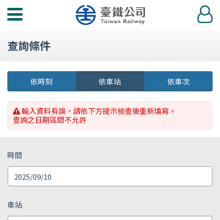
功
登
能
入
選
查詢條件
單
依時刻
依車站
依車次
輸入資料有誤，請依下方提示檢查後重新填寫。
查詢之日期區間不允許
時間
車站