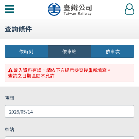
功
登
能
入
選
查詢條件
單
依時刻
依車站
依車次
輸入資料有誤，請依下方提示檢查後重新填寫。
查詢之日期區間不允許
時間
車站