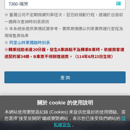
文字站
※ 臺鐵公司不定期微調列車班次，若您欲規劃行程，建議於出發前
一週再次查詢時刻表資訊
※ 本系統係提供票價試算參考，實際票價應以列車實際運行里程及
現場售票為準
※
阿里山林業鐵路時刻表
※轉乘班距未達20分鐘，發生A車誤點不及轉乘B車時，依據旅客運
送契約第34條，B車票不得辦理退票。（114年6月23日生效）
查 詢
關於 cookie 的使用說明
本網站使用瀏覽器紀錄 (Cookies) 來提供您最好的使用體驗。當
您選擇"接受並關閉"繼續瀏覽網站，表示您已接受我們網站的
隱
24小時緊急通報電話：1933（市話、手機，僅限發現軌道、平交道、橋樑及隧
私權宣告
。
道等有障礙物之通報專用）