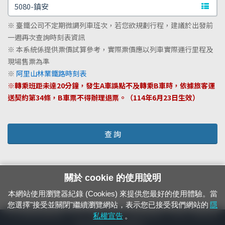
文字站
※ 臺鐵公司不定期微調列車班次，若您欲規劃行程，建議於出發前
一週再次查詢時刻表資訊
※ 本系統係提供票價試算參考，實際票價應以列車實際運行里程及
現場售票為準
※
阿里山林業鐵路時刻表
※轉乘班距未達20分鐘，發生A車誤點不及轉乘B車時，依據旅客運
送契約第34條，B車票不得辦理退票。（114年6月23日生效）
查 詢
關於 cookie 的使用說明
本網站使用瀏覽器紀錄 (Cookies) 來提供您最好的使用體驗。當
您選擇"接受並關閉"繼續瀏覽網站，表示您已接受我們網站的
隱
24小時緊急通報電話：1933（市話、手機，僅限發現軌道、平交道、橋樑及隧
私權宣告
。
道等有障礙物之通報專用）