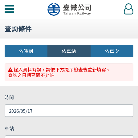
功
登
能
入
選
查詢條件
單
依時刻
依車站
依車次
輸入資料有誤，請依下方提示檢查後重新填寫。
查詢之日期區間不允許
時間
車站