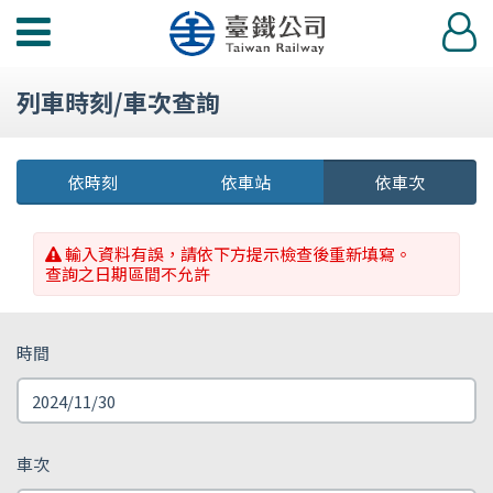
功
登
能
入
選
列車時刻/車次查詢
單
依時刻
依車站
依車次
輸入資料有誤，請依下方提示檢查後重新填寫。
查詢之日期區間不允許
時間
車次