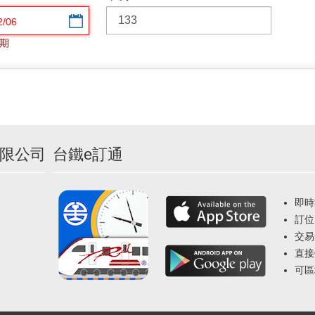
選擇日期
期
限公司
台鐵e訂通
即時
訂位
交易
直接
可區