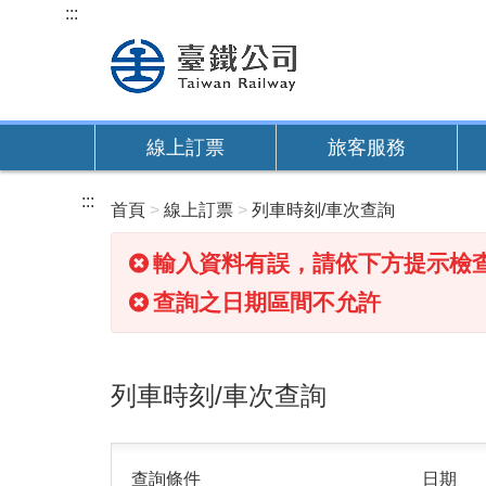
跳
:::
到
主
要
內
線上訂票
旅客服務
容
:::
首頁
線上訂票
列車時刻/車次查詢
輸入資料有誤，請依下方提示檢
查詢之日期區間不允許
列車時刻/車次查詢
查詢條件
日期