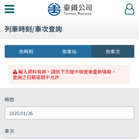
功
登
能
入
選
列車時刻/車次查詢
單
依時刻
依車站
依車次
輸入資料有誤，請依下方提示檢查後重新填寫。
查詢之日期區間不允許
時間
車次