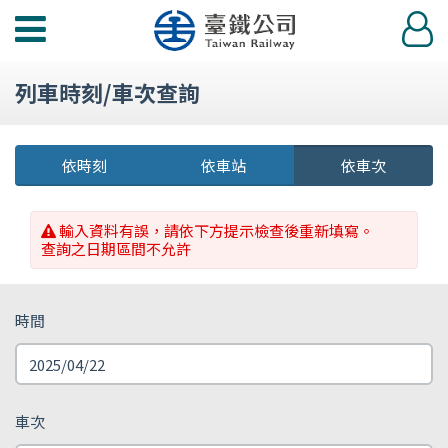
功
登
能
入
選
列車時刻/車次查詢
單
依時刻
依車站
依車次
輸入資料有誤，請依下方提示檢查後重新填寫。
查詢之日期區間不允許
時間
車次