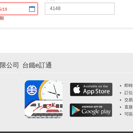
選擇日期
期
限公司
台鐵e訂通
即時
訂位
交易
直接
可區