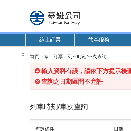
跳
:::
到
主
要
內
線上訂票
旅客服務
容
:::
首頁
線上訂票
列車時刻/車次查詢
輸入資料有誤，請依下方提示檢
查詢之日期區間不允許
列車時刻/車次查詢
查詢條件
日期