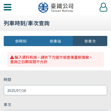
功
登
能
入
選
列車時刻/車次查詢
單
依時刻
依車站
依車次
輸入資料有誤，請依下方提示檢查後重新填寫。
查詢之日期區間不允許
時間
車次