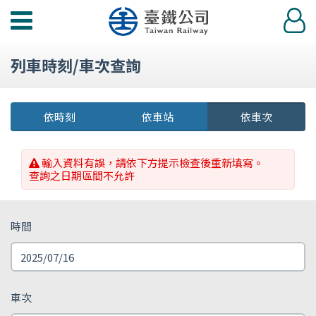
功
登
能
入
選
列車時刻/車次查詢
單
依時刻
依車站
依車次
輸入資料有誤，請依下方提示檢查後重新填寫。
查詢之日期區間不允許
時間
車次