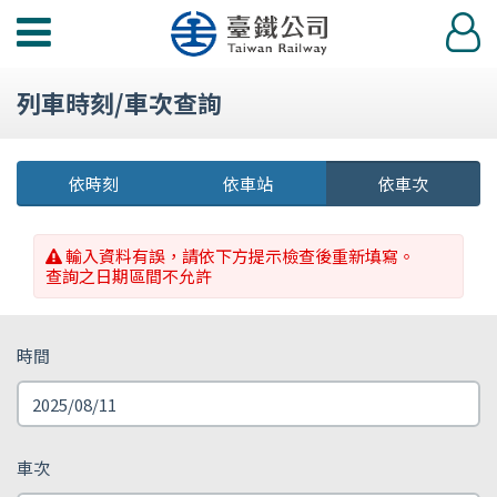
功
登
能
入
選
列車時刻/車次查詢
單
依時刻
依車站
依車次
輸入資料有誤，請依下方提示檢查後重新填寫。
查詢之日期區間不允許
時間
車次