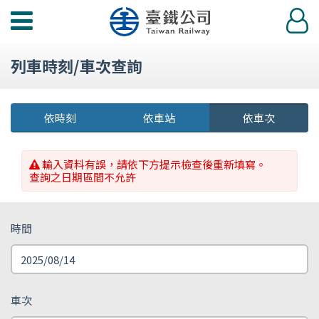
功
登
能
入
選
列車時刻/車次查詢
單
依時刻
依車站
依車次
輸入資料有誤，請依下方提示檢查後重新填寫。
查詢之日期區間不允許
時間
車次