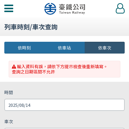
功
登
能
入
選
列車時刻/車次查詢
單
依時刻
依車站
依車次
輸入資料有誤，請依下方提示檢查後重新填寫。
查詢之日期區間不允許
時間
車次