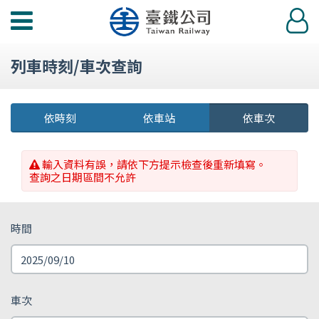
功
登
能
入
選
列車時刻/車次查詢
單
依時刻
依車站
依車次
輸入資料有誤，請依下方提示檢查後重新填寫。
查詢之日期區間不允許
時間
車次