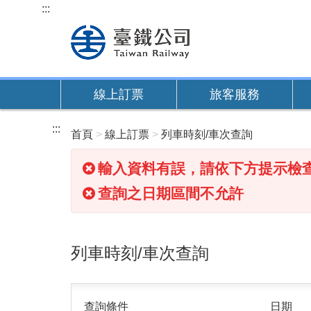
跳
:::
到
主
要
內
線上訂票
旅客服務
容
:::
首頁
線上訂票
列車時刻/車次查詢
輸入資料有誤，請依下方提示檢
查詢之日期區間不允許
列車時刻/車次查詢
查詢條件
日期