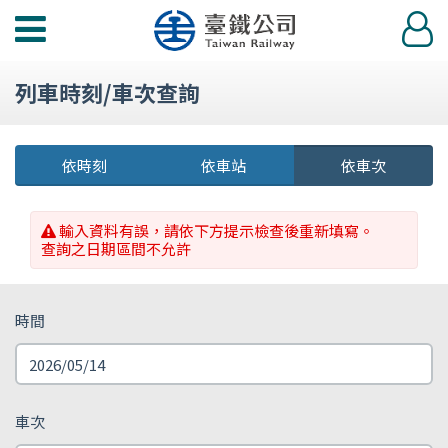
功
登
能
入
選
列車時刻/車次查詢
單
依時刻
依車站
依車次
輸入資料有誤，請依下方提示檢查後重新填寫。
查詢之日期區間不允許
時間
車次