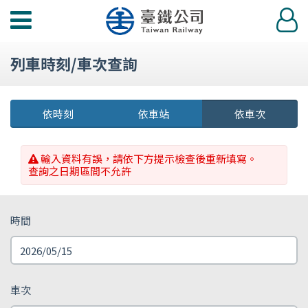
功
登
能
入
選
列車時刻/車次查詢
單
依時刻
依車站
依車次
輸入資料有誤，請依下方提示檢查後重新填寫。
查詢之日期區間不允許
時間
車次