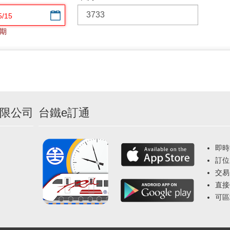
選擇日期
期
限公司
台鐵e訂通
即時
訂位
交易
直接
可區