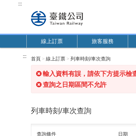
跳
:::
到
主
要
內
線上訂票
旅客服務
容
:::
首頁
線上訂票
列車時刻/車次查詢
輸入資料有誤，請依下方提示檢
查詢之日期區間不允許
列車時刻/車次查詢
查詢條件
日期