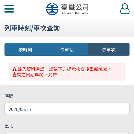
功
登
能
入
選
列車時刻/車次查詢
單
依時刻
依車站
依車次
輸入資料有誤，請依下方提示檢查後重新填寫。
查詢之日期區間不允許
時間
車次