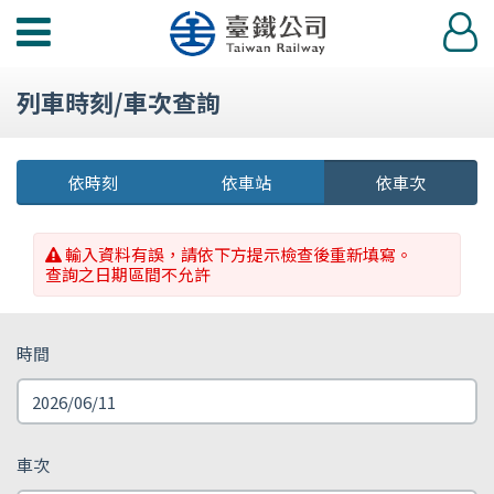
功
登
能
入
選
列車時刻/車次查詢
單
依時刻
依車站
依車次
輸入資料有誤，請依下方提示檢查後重新填寫。
查詢之日期區間不允許
時間
車次