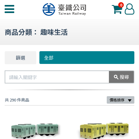
0
臺
登
鐵
入
夢
商品分類：
趣味生活
工
場
功
篩選
篩
全部
能
選
選
搜
搜尋
單
尋
共 290 件商品
價格排序