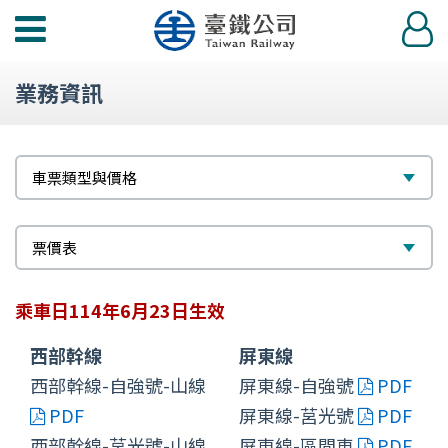
功
登
能
入
選
業務資訊
單
標
選
車票類型與價格
題
擇
次
選
票價表
標
擇
乘車日114年6月23日生效
題
西部幹線
屏東線
西部幹線-自強號-山線
屏東線-自強號
PDF
PDF
屏東線-莒光號
PDF
西部幹線-莒光號-山線
屏東線-區間車
PDF