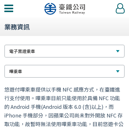
功
登
能
入
選
業務資訊
單
標
選
電子票證乘車
題
擇
次
選
嗶乘車
標
擇
悠遊付嗶乘車提供以手機 NFC 感應方式，在臺鐵進
題
行支付使用。嗶乘車目前只能使用於具備 NFC 功能
的 Android 手機(Android 版本 6.0 (含)以上)，而
iPhone 手機部分，因蘋果公司尚未對外開放 NFC 存
取功能，故暫時無法使用嗶乘車功能，目前悠遊卡公