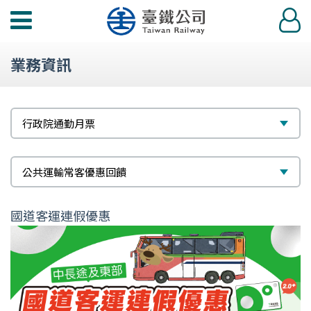
功
登
能
入
選
業務資訊
單
標
選
行政院通勤月票
題
擇
次
選
公共運輸常客優惠回饋
標
擇
國道客運連假優惠
題