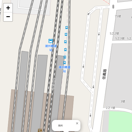
地
+
−
圖
×
潮州