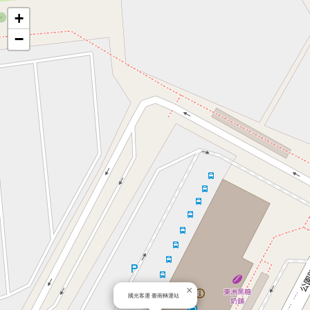
地
+
−
圖
×
國光客運 臺南轉運站