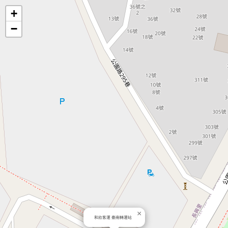
地
+
−
圖
×
和欣客運 臺南轉運站