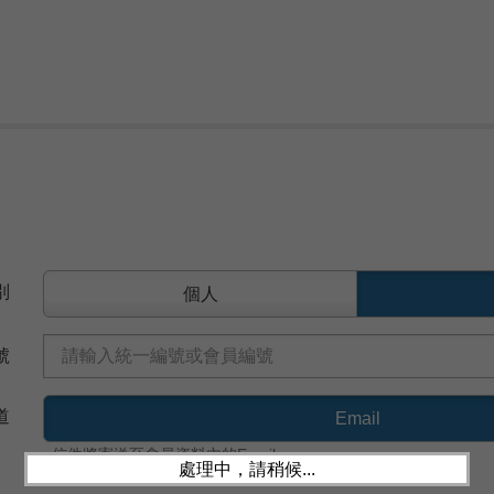
別
個人
號
道
Email
信件將寄送至會員資料內的Email
處理中，請稍候...