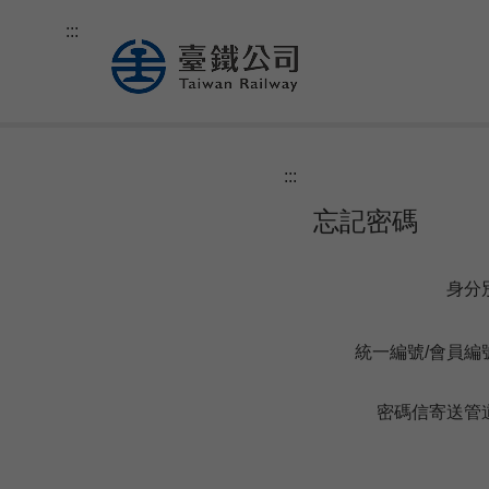
跳
:::
到
主
要
內
容
:::
忘記密碼
身分
統一編號/會員編
密碼信寄送管