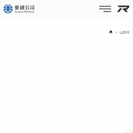
台
ホーム
山嵐号