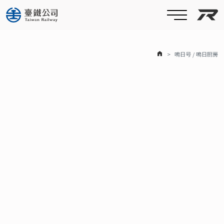
台
ホーム
鳴日号 / 鳴日厨房