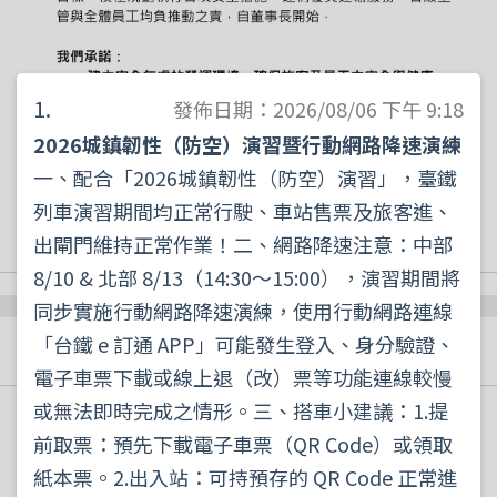
1.
發佈日期：2026/08/06 下午 9:18
2026城鎮韌性（防空）演習暨行動網路降速演練
一、配合「2026城鎮韌性（防空）演習」，臺鐵
列車演習期間均正常行駛、車站售票及旅客進、
出閘門維持正常作業！二、網路降速注意：中部
8/10 & 北部 8/13（14:30～15:00），演習期間將
同步實施行動網路降速演練，使用行動網路連線
「台鐵 e 訂通 APP」可能發生登入、身分驗證、
最新消息
更多消息
電子車票下載或線上退（改）票等功能連線較慢
或無法即時完成之情形。三、搭車小建議：1.提
2026/08/06
公告
前取票：預先下載電子車票（QR Code）或領取
【提醒旅客！2026城鎮韌性防空演習】
紙本票。2.出入站：可持預存的 QR Code 正常進
詳細資訊