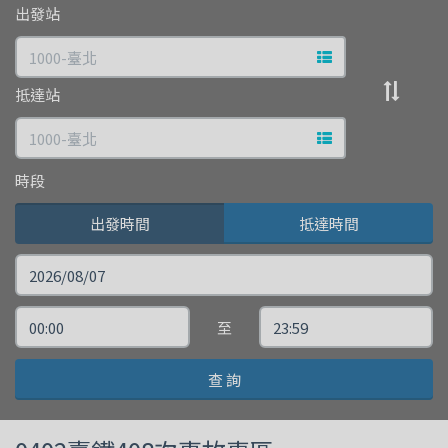
出發站
查
文字站點查詢
詢
出發站與
抵達站
文字站點查詢
時段
出發時間
抵達時間
搭
乘
出
出
至
日
發
發
期
查 詢
時
時
間
間