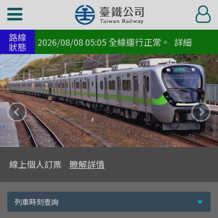
功
登
能
入
路線
選
2026/08/08 05:05 全線運行正常。
詳細
狀態
單
上
下
一
一
則
則
主
主
線上個人訂票
瞭解詳情
題
題
快
選
列車時刻查詢
速
擇