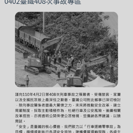
0402臺鐵408次事故專區