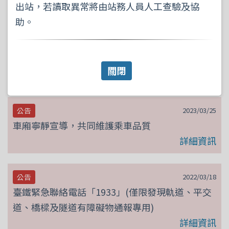
出站，若讀取異常將由站務人員人工查驗及協
助。
2025/09/24
公告
旅客攜帶行動電源(含鋰電池可攜式裝置)之安全宣
導詞
關閉
詳細資訊
2023/03/25
公告
車廂寧靜宣導，共同維護乘車品質
詳細資訊
2022/03/18
公告
臺鐵緊急聯絡電話「1933」(僅限發現軌道、平交
道、橋樑及隧道有障礙物通報專用)
詳細資訊