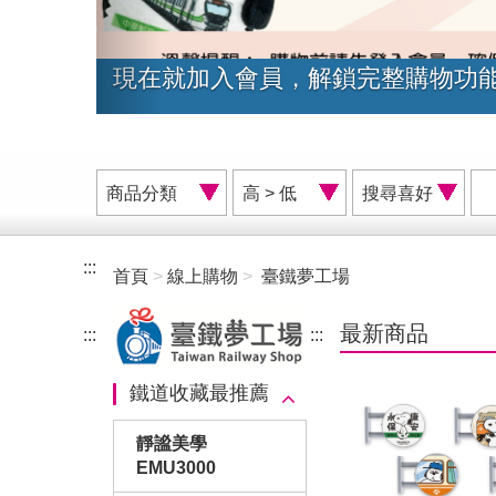
臺鐵夢工場網路商店會員福利再升
商
價
搜
品
格
尋
分
排
喜
類
序
好
:::
首頁
線上購物
臺鐵夢工場
A
最新商品
:::
:::
鐵道收藏最推薦
靜謐美學
EMU3000