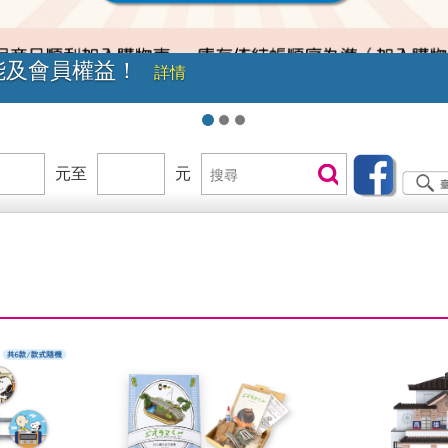
級！現在就加入臺鐵會員享福利
詳情
價
元至
價
元
搜
搜尋
位
位
尋
區
區
間
間
B