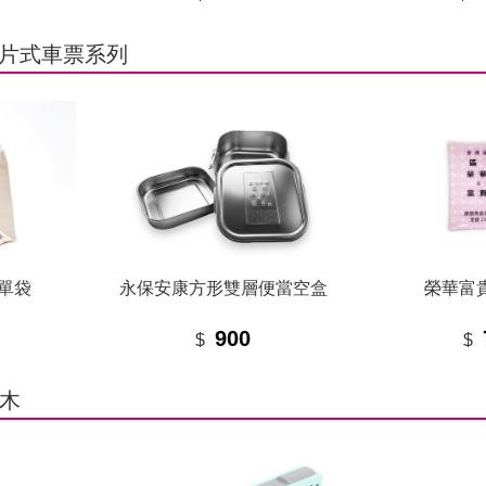
名片式車票系列
單袋
永保安康方形雙層便當空盒
榮華富
900
$
$
木