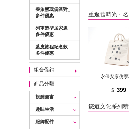
餐旅熊玩偶派對_
重返舊時光 · 
多件優惠
列車造型居家選_
多件優惠
藍皮旅程紀念款_
多件優惠
組合促銷
永保安康仿票
商品分類
399
$
視聽圖書
鐵道文化系列積
趣味生活
服飾配件