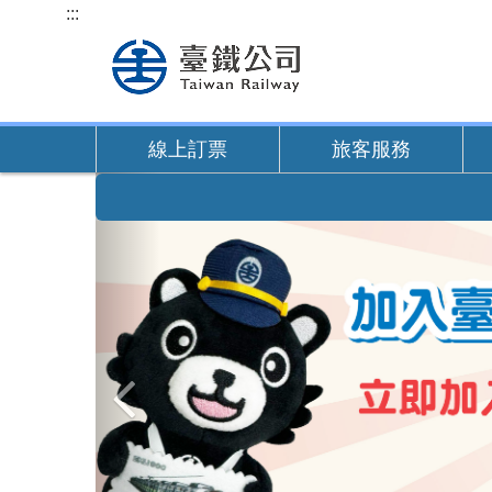
跳
:::
到
主
要
內
線上訂票
旅客服務
容
上
一
張
圖
片