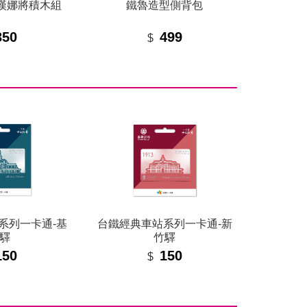
漢娜將積木組
鐵魯造型側背包
350
499
$
系列一卡通-基
台鐵經典車站系列一卡通-新
驛
竹驛
150
150
$