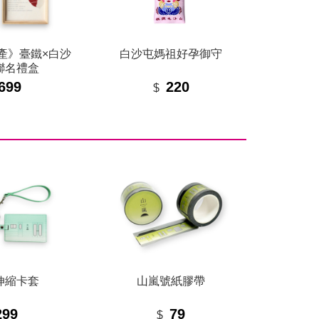
產》臺鐵×白沙
白沙屯媽祖好孕御守
聯名禮盒
699
220
$
伸縮卡套
山嵐號紙膠帶
299
79
$