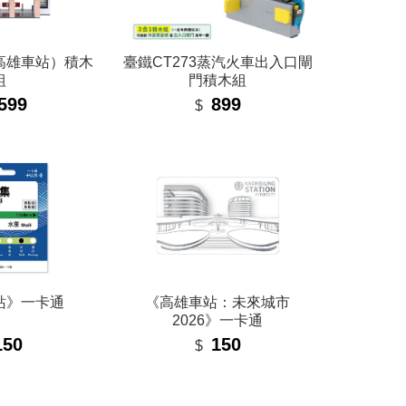
高雄車站）積木
臺鐵CT273蒸汽火車出入口閘
組
門積木組
599
899
$
站》一卡通
《高雄車站：未來城市
2026》一卡通
150
150
$