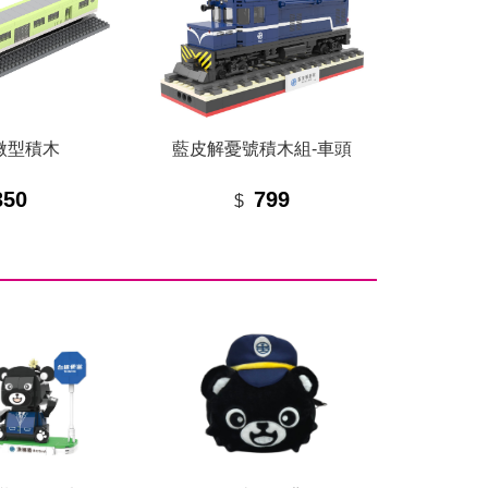
微型積木
藍皮解憂號積木組-車頭
350
799
$