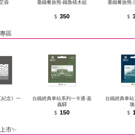
芷袋
臺鐵餐旅熊-鐵魯積木組
臺鐵餐旅熊-
350
$
$
專區
工紀念》一
台鐵經典車站系列一卡通-嘉
台鐵經典車站
義驛
隆
150
$
$
上市✨