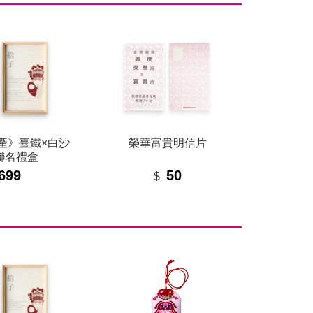
產》臺鐵×白沙
榮華富貴明信片
聯名禮盒
699
50
$