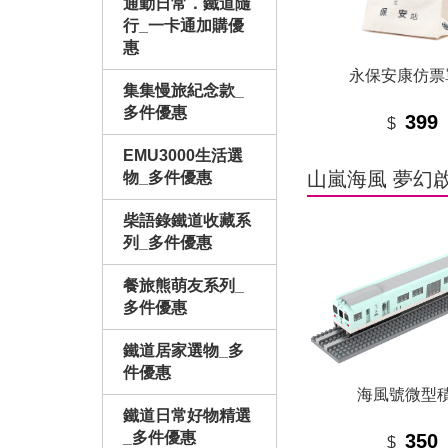
通勤日常．鐵道隨
行_一卡通加購優
惠
永保安康仿票
集集慢旅紀念款_
多件優惠
399
$
EMU3000生活選
山嵐海風 夢幻
物_多件優惠
柴語錄鐵道收藏系
列_多件優惠
餐旅熊萌友系列_
多件優惠
鐵道居家選物_多
件優惠
海風號微型
鐵道日常好物精選
_多件優惠
350
$