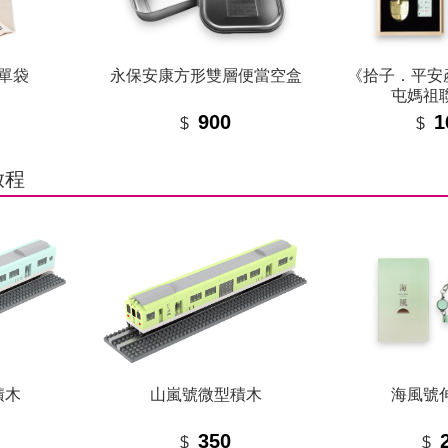
單袋
永保安康方形雙層便當空盒
《拾子．平安
屯媽祖
900
1
$
$
啟程
積木
山嵐號微型積木
海風號
350
$
$