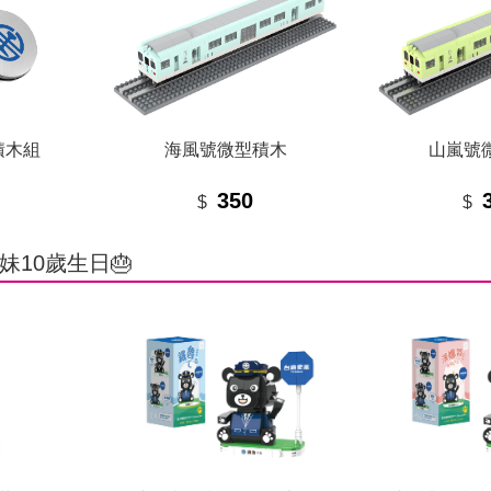
積木組
海風號微型積木
山嵐號
350
$
$
妹10歲生日🎂