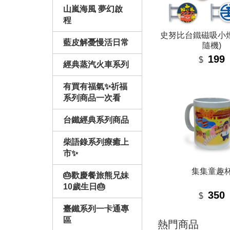
山嵐海風 夢幻啟
程
史努比台鐵磁吸小燈
藍皮解憂慢活日常
隨機)
199
$
經典蒸汽火車系列
有買有福氣✨祈福
系列商品一次看
台鐵經典系列商品
柴語錄系列療癒上
市✨
集集童趣
🎂歡慶餐旅熊兄妹
10歲生日🎂
350
$
臺鐵系列一卡通專
區
熱門商品