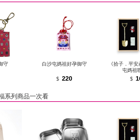
御守
白沙屯媽祖好孕御守
《拾子．平安
屯媽祖
220
1
$
$
福系列商品一次看