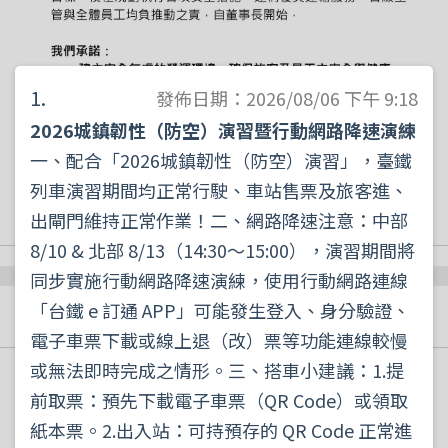
1.
發佈日期：2026/08/06 下午 9:18
2026城鎮韌性（防空）演習暨行動網路降速演練
一、配合「2026城鎮韌性（防空）演習」，臺鐵
列車演習期間均正常行駛、車站售票及旅客進、
出閘門維持正常作業！二、網路降速注意：中部
8/10 & 北部 8/13（14:30～15:00），演習期間將
同步實施行動網路降速演練，使用行動網路連線
「台鐵 e 訂通 APP」可能發生登入、身分驗證、
最新消息
更多消息
電子車票下載或線上退（改）票等功能連線較慢
或無法即時完成之情形。三、搭車小建議：1.提
2026/08/06
公告
前取票：預先下載電子車票（QR Code）或領取
【提醒旅客！2026城鎮韌性防空演習】
紙本票。2.出入站：可持預存的 QR Code 正常進
詳細資訊