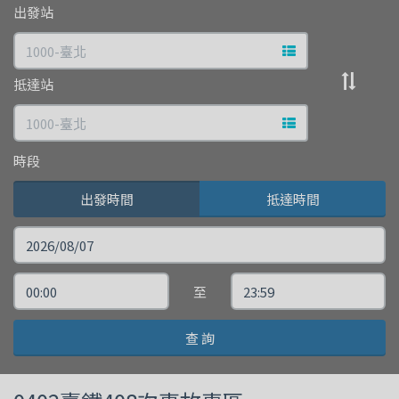
出發站
查
文字站點查詢
詢
出發站與
抵達站
文字站點查詢
時段
出發時間
抵達時間
搭
乘
出
出
至
日
發
發
期
查 詢
時
時
間
間