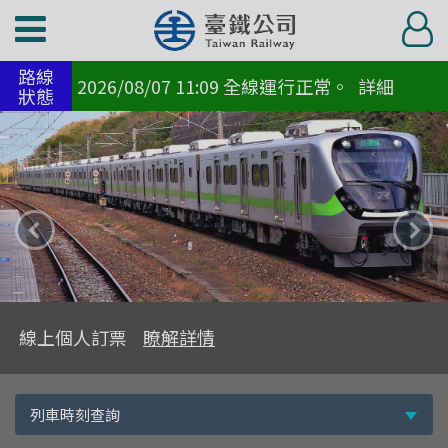
功
登
能
入
路線
選
2026/08/07 11:09 全線運行正常。
詳細
狀態
單
上
下
一
一
則
則
主
主
線上個人訂票
瞭解詳情
題
題
快
選
列車時刻查詢
速
擇