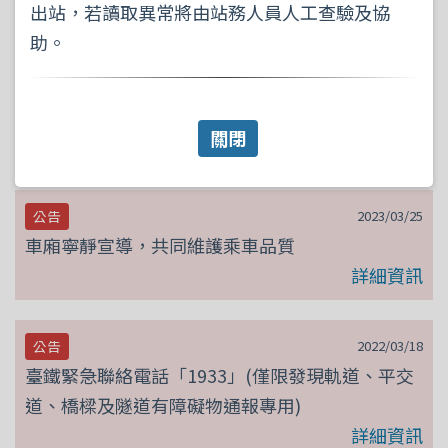
出站，若讀取異常將由站務人員人工查驗及協
助。
2025/09/24
公告
旅客攜帶行動電源(含鋰電池可攜式裝置)之安全宣
導詞
關閉
詳細資訊
2023/03/25
公告
車廂寧靜宣導，共同維護乘車品質
詳細資訊
2022/03/18
公告
臺鐵緊急聯絡電話「1933」(僅限發現軌道、平交
道、橋樑及隧道有障礙物通報專用)
詳細資訊