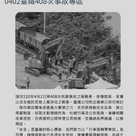
0402臺鐵408次事故專區