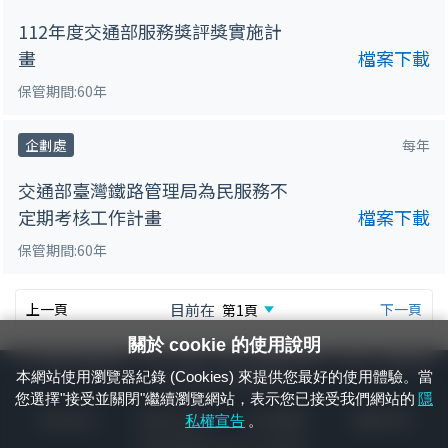
112年度交通部服務獎評獎實施計
畫
檔案下載
保管期間:60年
企劃處
每年
交通部臺灣鐵路管理局為民服務不
定期考核工作計畫
檔案下載
保管期間:60年
上一頁
目前在
下一頁
關於 cookie 的使用說明
24小時緊急通報電話：1933（市話、手機，僅限發現軌道、平交道、橋樑及隧
本網站使用瀏覽器紀錄 (Cookies) 來提供您最好的使用體驗。當
道等有障礙物之通報專用）
您選擇"接受並關閉"繼續瀏覽網站，表示您已接受我們網站的
隱
隱私權宣告
資通安全政策
著作權聲明
電腦版官網
私權宣告
。
國營臺灣鐵路股份有限公司 © 版權所有