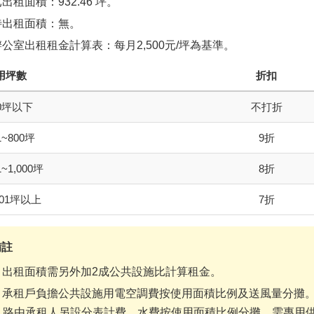
出租面積：932.46 坪。
待出租面積：無。
辦公室出租租金計算表：每月2,500元/坪為基準。
用坪數
折扣
00坪以下
不打折
1~800坪
9折
1~1,000坪
8折
001坪以上
7折
備註
出租面積需另外加2成公共設施比計算租金。
承租戶負擔公共設施用電空調費按使用面積比例及送風量分攤
路由承租人另設分表計費。水費按使用面積比例分攤，需專用