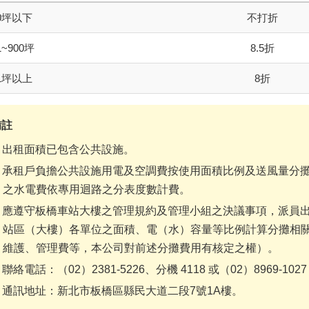
50坪以下
不打折
1~900坪
8.5折
01坪以上
8折
備註
出租面積已包含公共設施。
承租戶負擔公共設施用電及空調費按使用面積比例及送風量分
之水電費依專用迴路之分表度數計費。
應遵守板橋車站大樓之管理規約及管理小組之決議事項，派員
站區（大樓）各單位之面積、電（水）容量等比例計算分攤相
維護、管理費等，本公司對前述分攤費用有核定之權）。
聯絡電話：（02）2381-5226、分機 4118 或（02）8969-
通訊地址：新北市板橋區縣民大道二段7號1A樓。