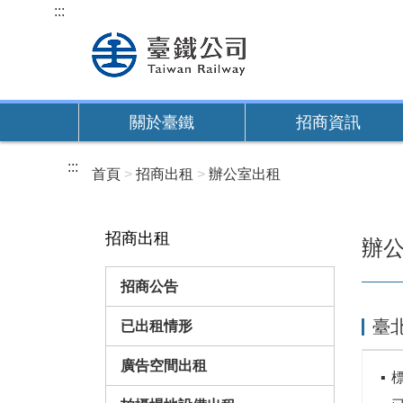
跳
:::
到
主
要
內
關於臺鐵
招商資訊
容
:::
首頁
招商出租
辦公室出租
招商出租
辦
招商公告
臺
已出租情形
廣告空間出租