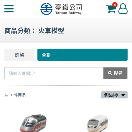
0
臺
登
鐵
入
夢
商品分類：
火車模型
工
場
功
篩選
篩
全部
能
選
選
搜
搜尋
單
尋
共 18 件商品
價格排序