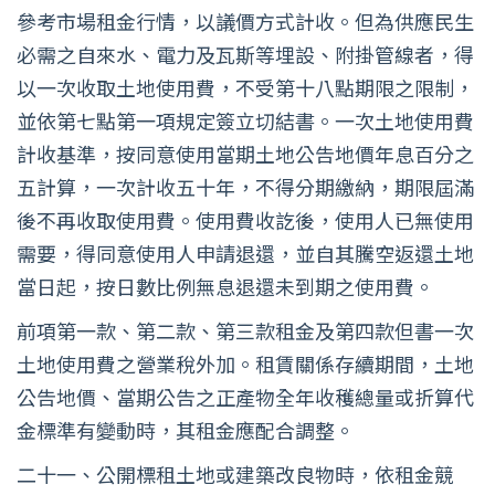
參考市場租金行情，以議價方式計收。但為供應民生
必需之自來水、電力及瓦斯等埋設、附掛管線者，得
以一次收取土地使用費，不受第十八點期限之限制，
並依第七點第一項規定簽立切結書。一次土地使用費
計收基準，按同意使用當期土地公告地價年息百分之
五計算，一次計收五十年，不得分期繳納，期限屆滿
後不再收取使用費。使用費收訖後，使用人已無使用
需要，得同意使用人申請退還，並自其騰空返還土地
當日起，按日數比例無息退還未到期之使用費。
前項第一款、第二款、第三款租金及第四款但書一次
土地使用費之營業稅外加。租賃關係存續期間，土地
公告地價、當期公告之正產物全年收穫總量或折算代
金標準有變動時，其租金應配合調整。
二十一、公開標租土地或建築改良物時，依租金競