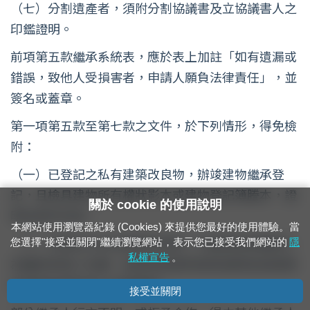
（七）分割遺產者，須附分割協議書及立協議書人之
印鑑證明。
前項第五款繼承系統表，應於表上加註「如有遺漏或
錯誤，致他人受損害者，申請人願負法律責任」，並
簽名或蓋章。
第一項第五款至第七款之文件，於下列情形，得免檢
附：
（一）已登記之私有建築改良物，辦竣建物繼承登
記，且檢具建物所有權狀影本或建物登記簿謄本，證
關於 cookie 的使用說明
明為其所有者。
本網站使用瀏覽器紀錄 (Cookies) 來提供您最好的使用體驗。當
（二）未登記之私有建築改良物，已變更納稅義務人
您選擇"接受並關閉"繼續瀏覽網站，表示您已接受我們網站的
隱
私權宣告
。
為繼承承租人名義，且檢具該建物納稅證明及其建築
改良物為其所有之切結書者。
接受並關閉