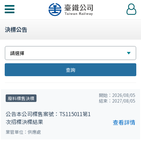
功
登
能
入
選
決標公告
單
選
請選擇
擇
查詢
開始：2026/08/05
廢料標售決標
結束：2027/08/05
公告本公司標售案號：TS115011第1
次招標決標結果
查看詳情
業管單位：供應處