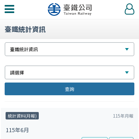
功
登
能
入
選
臺鐵統計資訊
單
請
選
臺鐵統計資訊
選
擇
擇
請
選
請選擇
選
擇
請
請
請
查詢
擇
選
選
選
擇
擇
擇
統計資料(月報)
115年月報
115年6月