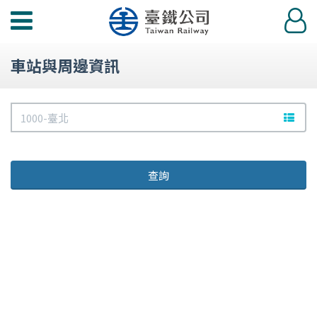
功
登
能
入
選
車站與周邊資訊
單
起
文字站
站
查詢